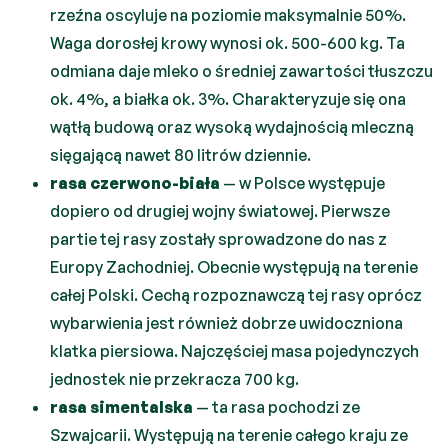
rzeźna oscyluje na poziomie maksymalnie 50%.
Waga dorosłej krowy wynosi ok. 500-600 kg. Ta
odmiana daje mleko o średniej zawartości tłuszczu
ok. 4%, a białka ok. 3%. Charakteryzuje się ona
wątłą budową oraz wysoką wydajnością mleczną
sięgającą nawet 80 litrów dziennie.
rasa czerwono-biała
— w Polsce występuje
dopiero od drugiej wojny światowej. Pierwsze
partie tej rasy zostały sprowadzone do nas z
Europy Zachodniej. Obecnie występują na terenie
całej Polski. Cechą rozpoznawczą tej rasy oprócz
wybarwienia jest również dobrze uwidoczniona
klatka piersiowa. Najczęściej masa pojedynczych
jednostek nie przekracza 700 kg.
rasa simentalska
— ta rasa pochodzi ze
Szwajcarii. Występują na terenie całego kraju ze