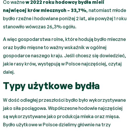
Co ważne
w 2022 roku hodowcy bydła mieli
najwięcej krów mlecznych – 33,7%
, natomiast młode
bydło rzeźne i hodowlane poniżej 2 lat, ale powyżej 1 roku
stanowiło wówczas 26,3% ogółu.
A więc gospodarstwa rolne, które hodują bydło mleczne
oraz bydło mięsne to ważny wskaźnik w ogólnej
gospodarce naszego kraju. Jeśli chcesz się dowiedzieć,
jakie rasy krów, występują w Polsce najczęściej, czytaj
dalej.
Typy użytkowe bydła
W dość odległej przeszłości bydło było wykorzystywane
jako siła pociągowa. Współczesne hodowle najczęściej
są wykorzystywane jako produkcja mleka oraz mięsa.
Bydło użytkowe w Polsce dzielimy głównie na trzy