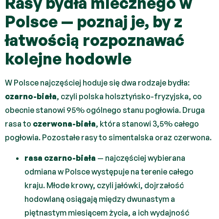
Rasy bydła mlecznego w
Polsce — poznaj je, by z
łatwością rozpoznawać
kolejne hodowle
W Polsce najczęściej hoduje się dwa rodzaje bydła:
czarno-biała
, czyli polska holsztyńsko-fryzyjska, co
obecnie stanowi 95% ogólnego stanu pogłowia. Druga
rasa to
czerwona-biała
, która stanowi 3,5% całego
pogłowia. Pozostałe rasy to simentalska oraz czerwona.
rasa czarno-biała
— najczęściej wybierana
odmiana w Polsce występuje na terenie całego
kraju. Młode krowy, czyli jałówki, dojrzałość
hodowlaną osiągają między dwunastym a
piętnastym miesiącem życia, a ich wydajność