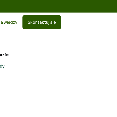
fa wiedzy
Skontaktuj się
orie
dy