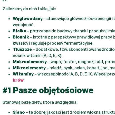
Zaliczamy do nich takie, jak:
Węglowodany
– stanowiące główne źródła energii i
wydajność.
Białka
– potrzebne do budowy tkanek i produkcji mle
Błonnik
– istotne z perspektywy prawidłowej pracy
kwasicy i reguluje procesy fermentacyjne.
Tłuszcze
– dodatkowe, tzw. skoncentrowane źródło 
nośnik witamin (A, D, E, K).
Makroelementy
– wapń, fosfor, magnez, sód, pota
Mikroelementy
– miedź, cynk, selen, kobalt, jod, m
Witaminy
– w szczególności A, B, D, E i K. Więcej pr
krów
.
#1 Pasze objętościowe
Stanowią bazę diety, która uwzględnia:
Siano
– te dobrej jakości jest źródłem włókna struk