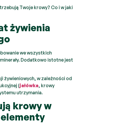
trzebują Twoje krowy? Co i w jaki
t żywienia
go
bowanie we wszystkich
 minerały. Dodatkowo istotne jest
ji żywieniowych, w zależności od
kcyjnej (
jałówka
, krowy
ystemu utrzymania.
ują krowy w
 elementy