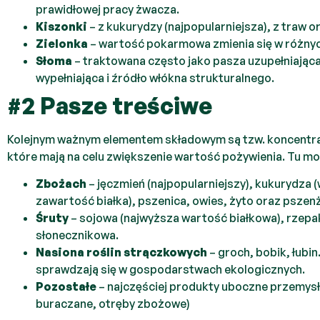
prawidłowej pracy żwacza.
Kiszonki
– z kukurydzy (najpopularniejsza), z traw 
Zielonka
– wartość pokarmowa zmienia się w różnyc
Słoma
– traktowana często jako pasza uzupełniając
wypełniająca i źródło włókna strukturalnego.
#2 Pasze treściwe
Kolejnym ważnym elementem składowym są tzw. koncentra
które mają na celu zwiększenie wartość pożywienia. Tu m
Zbożach
– jęczmień (najpopularniejszy), kukurydza (
zawartość białka), pszenica, owies, żyto oraz pszen
Śruty
– sojowa (najwyższa wartość białkowa), rzep
słonecznikowa.
Nasiona roślin strączkowych
– groch, bobik, łubin.
sprawdzają się w gospodarstwach ekologicznych.
Pozostałe
– najczęściej produkty uboczne przemys
buraczane, otręby zbożowe)