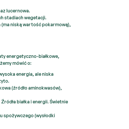
oraz lucernowa.
h stadiach wegetacji.
a (ma niską wartość pokarmową),
ty energetyczno-białkowe,
ożemy mówić o:
wysoka energia, ale niska
żyto.
akowa (źródło aminokwasów),
 Źródła białka i energii. Świetnie
łu spożywczego (wysłodki