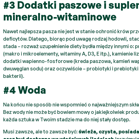
#3 Dodatki paszowe i supl
mineralno-witaminowe
Nawet najlepsza pasza nie jest w stanie ochronić krów 
deficytów. Dlatego, biorąc pod uwagę rodzaj hodowli, sta
stada – rozważ uzupełnienie diety bydła między innymi o:
(makro i mikroelementy, witaminy A, D3, E itp.), kamienie l
dodatki wapienno-fosforowe (kreda paszowa, kamień wap
dwuwęglan sodu) oraz oczywiście – probiotyki i prebiotyki
bakterii).
#4 Woda
Na końcu nie sposób nie wspomnieć o najważniejszym skł
Bez wody nie może być bowiem mowy o jakiejkolwiek produkc
każda sztuka w Twoim stadzie ma do niej stały dostęp.
Musi zawsze, ale to zawsze być:
świeża, czysta, posia
oraz być dostępna we właściwych ilościach
(przyjmuje