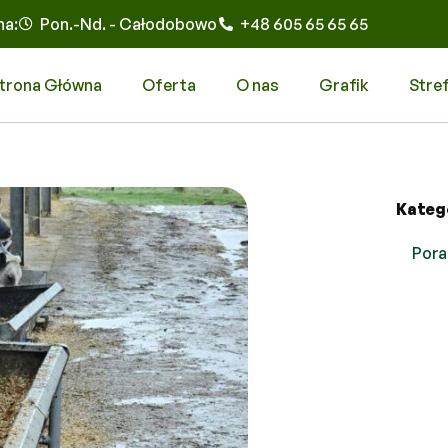
na:
Pon.-Nd. - Całodobowo
+48 605 65 65 65
trona Główna
Oferta
O nas
Grafik
Stre
Kateg
Pora