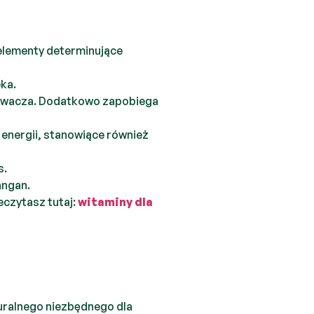
 elementy determinujące
ka.
 żwacza. Dodatkowo zapobiega
energii, stanowiące również
s.
angan.
zeczytasz tutaj:
witaminy dla
turalnego niezbędnego dla