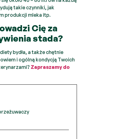
dują takie czynniki, jak
m produkcji mleka itp.
owadzi Cię za
żywienia stada?
ety bydła, a także chętnie
rowiem i ogólną kondycją Twoich
terynarzami?
Zapraszamy do
 przeżuwaczy