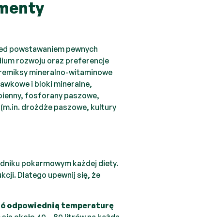
ementy
przed powstawaniem pewnych
dium rozwoju oraz preferencje
 premiksy mineralno-witaminowe
izawkowe i bloki mineralne,
ienny, fosforany paszowe,
 (m.in. drożdże paszowe, kultury
adniku pokarmowym każdej diety.
ji. Dlatego upewnij się, że
dać odpowiednią temperaturę
 się około 40 – 80 litrów na każdą